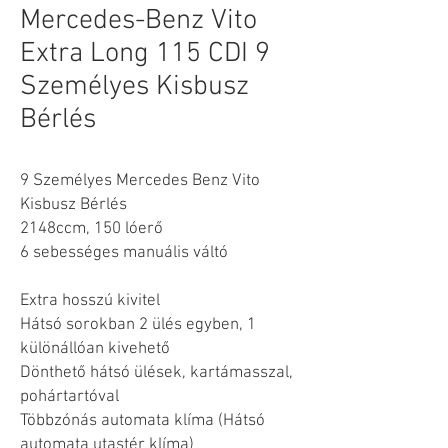
Mercedes-Benz Vito
Extra Long 115 CDI 9
Személyes Kisbusz
Bérlés
9 Személyes Mercedes Benz Vito
Kisbusz Bérlés
2148ccm, 150 lóerő
6 sebességes manuális váltó
Extra hosszú kivitel
Hátsó sorokban 2 ülés egyben, 1
különállóan kivehető
Dönthető hátsó ülések, kartámasszal,
pohártartóval
Többzónás automata klíma (Hátsó
automata utastér klíma)