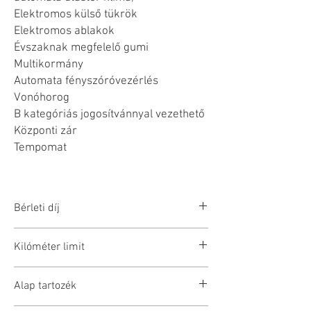
Elektromos külső tükrök
Elektromos ablakok
Évszaknak megfelelő gumi
Multikormány
Automata fényszóróvezérlés
Vonóhorog
B kategóriás jogosítvánnyal vezethető
Központi zár
Tempomat
Bérleti díj
Árkalkuláció a lap alján. Az árak bruttó
Kilóméter limit
értendők
250km/nap
Kaució: 200.000Ft
Alap tartozék
Túlfutás esetén 90Ft/km