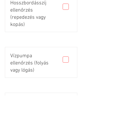
Hosszbordásszíj
ellenőrzés
(repedezés vagy
kopás)
Vízpumpa
ellenőrzés (folyás
vagy lógás)
Gumik állapota
(vágás, repedés,