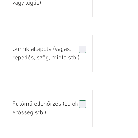
vagy lógás)
Gumik állapota (vágás,
repedés, szög, minta stb.)
Futómű ellenőrzés (zajok +
erősség stb.)