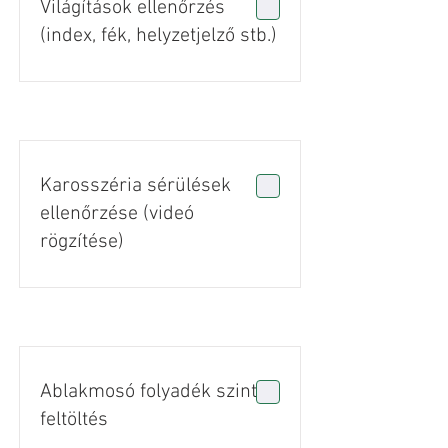
Világítások ellenőrzés
(index, fék, helyzetjelző stb.)
Karosszéria sérülések
ellenőrzése (videó
rögzítése)
Ablakmosó folyadék szint
feltöltés