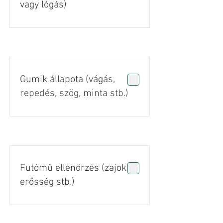
vagy lógás)
Gumik állapota (vágás,
repedés, szög, minta stb.)
Futómű ellenőrzés (zajok +
erősség stb.)