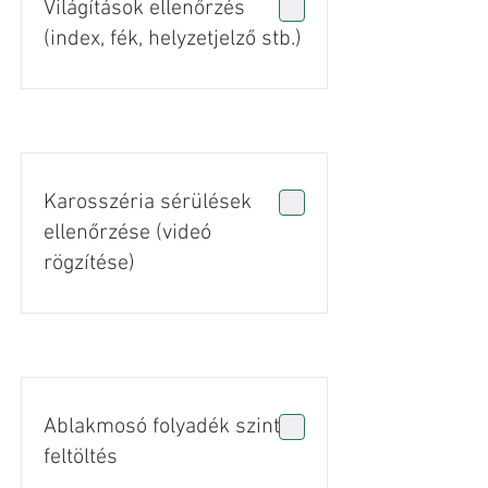
Világítások ellenőrzés
(index, fék, helyzetjelző stb.)
Karosszéria sérülések
ellenőrzése (videó
rögzítése)
Ablakmosó folyadék szint
feltöltés