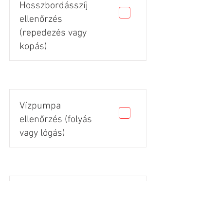
Hosszbordásszíj
ellenőrzés
(repedezés vagy
kopás)
Vízpumpa
ellenőrzés (folyás
vagy lógás)
Gumik állapota
(vágás, repedés,