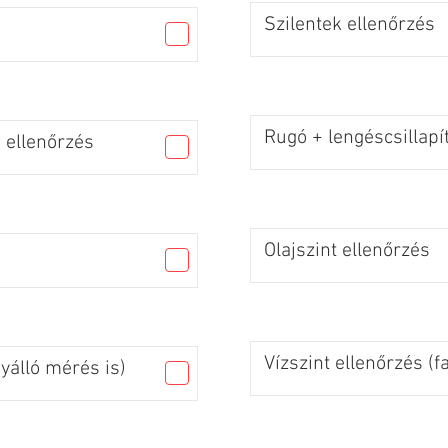
Szilentek ellenőrzés
Rugó + lengéscsillapí
 ellenőrzés
Olajszint ellenőrzés
Vízszint ellenőrzés (f
gyálló mérés is)