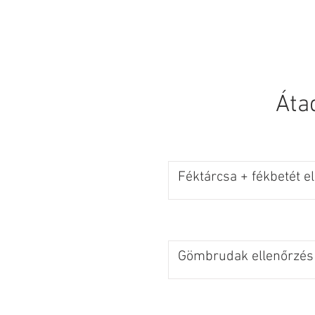
HOMEPAGE
New
Áta
Féktárcsa + fékbetét e
Gömbrudak ellenőrzés