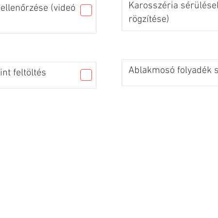
Karosszéria sérülések
ellenőrzése (videó
rögzítése)
Ablakmosó folyadék sz
nt feltöltés