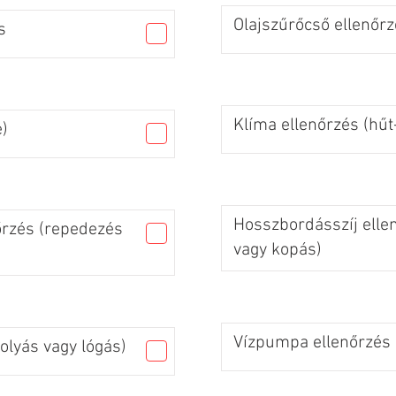
Olajszűrőcső ellenőrz
s
Klíma ellenőrzés (hűt
)
Hosszbordásszíj elle
őrzés (repedezés
vagy kopás)
Vízpumpa ellenőrzés (
olyás vagy lógás)