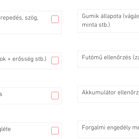
Gumik állapota (vágás
 repedés, szög,
minta stb.)
Futómű ellenőrzés (za
ok + erősség stb.)
Akkumulátor ellenőr
s
Forgalmi engedély me
léte