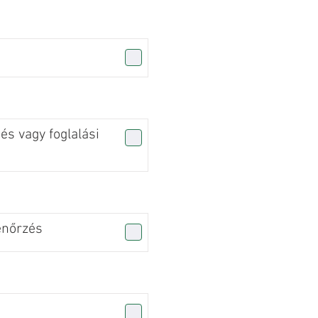
s vagy foglalási
enőrzés
n