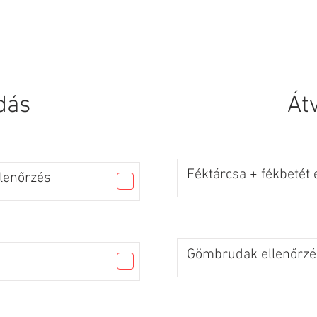
 Page
New Page
Services
Services
SERVICES
dás
Át
Féktárcsa + fékbetét 
llenőrzés
Gömbrudak ellenőrzé