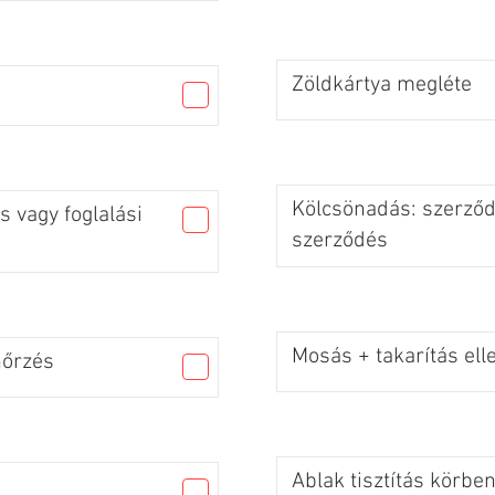
Zöldkártya megléte
Kölcsönadás: szerződé
 vagy foglalási
szerződés
Mosás + takarítás ell
nőrzés
Ablak tisztítás körbe