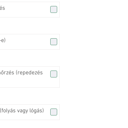
és
-e)
nőrzés (repedezés
folyás vagy lógás)