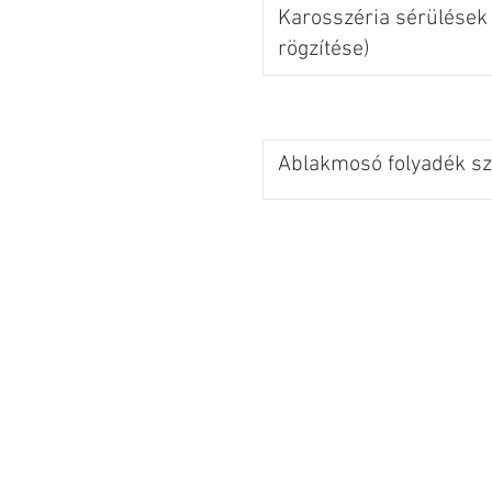
Karosszéria sérülések 
rögzítése)
Ablakmosó folyadék szi