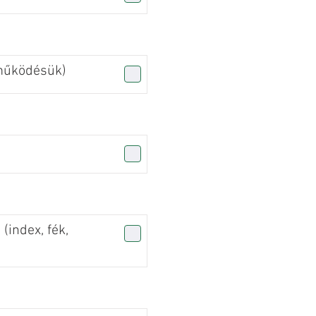
(működésük)
 (index, fék,