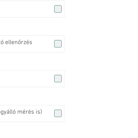
tó ellenőrzés
agyálló mérés is)