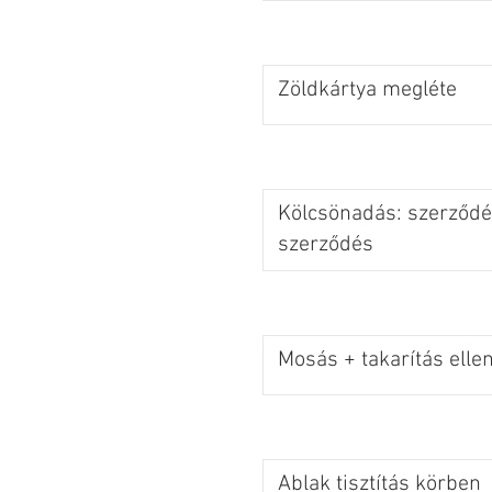
Zöldkártya megléte
Kölcsönadás: szerződés
szerződés
Mosás + takarítás elle
Ablak tisztítás körben