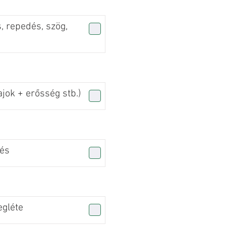
, repedés, szög,
jok + erősség stb.)
zés
gléte