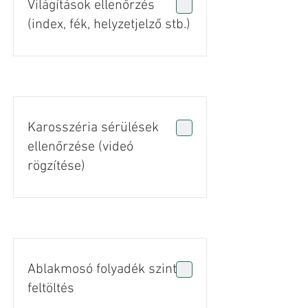
Világítások ellenőrzés
(index, fék, helyzetjelző stb.)
Karosszéria sérülések
ellenőrzése (videó
rögzítése)
Ablakmosó folyadék szint
feltöltés