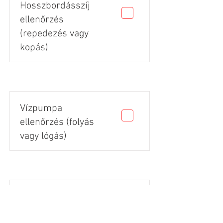
Hosszbordásszíj
ellenőrzés
(repedezés vagy
kopás)
Vízpumpa
ellenőrzés (folyás
vagy lógás)
Gumik állapota
(vágás, repedés,