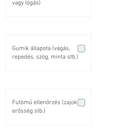
vagy lógás)
Gumik állapota (vágás,
repedés, szög, minta stb.)
Futómű ellenőrzés (zajok +
erősség stb.)