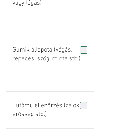
vagy lógás)
Gumik állapota (vágás,
repedés, szög, minta stb.)
Futómű ellenőrzés (zajok +
erősség stb.)