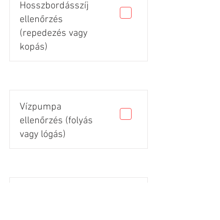
Hosszbordásszíj
ellenőrzés
(repedezés vagy
kopás)
Vízpumpa
ellenőrzés (folyás
vagy lógás)
Gumik állapota
(vágás, repedés,