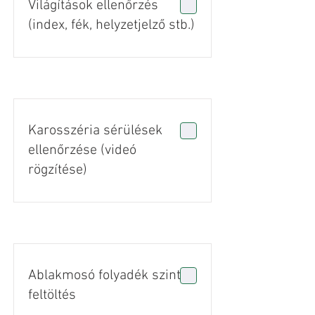
Világítások ellenőrzés
(index, fék, helyzetjelző stb.)
Karosszéria sérülések
ellenőrzése (videó
rögzítése)
Ablakmosó folyadék szint
feltöltés