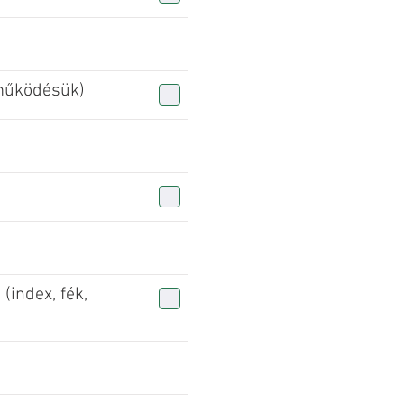
(működésük)
 (index, fék,