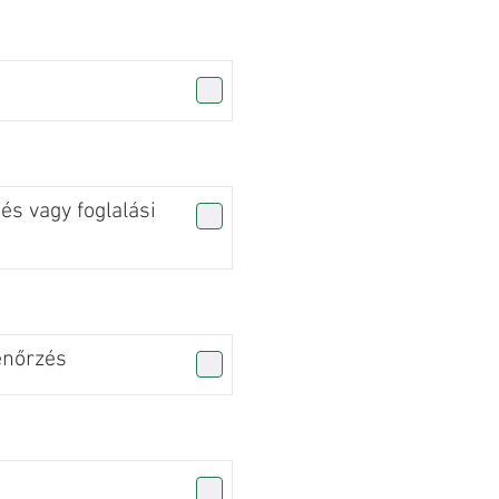
s vagy foglalási
enőrzés
n