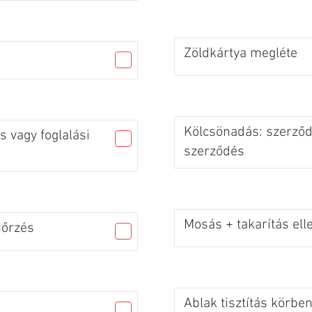
Zöldkártya megléte
Kölcsönadás: szerződé
 vagy foglalási
szerződés
Mosás + takarítás ell
nőrzés
Ablak tisztítás körbe