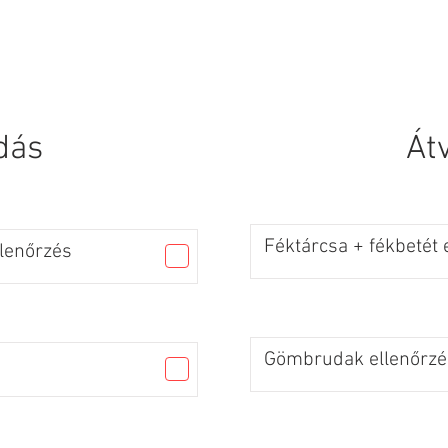
 Page
New Page
Services
Services
SERVICES
dás
Át
Féktárcsa + fékbetét 
llenőrzés
Gömbrudak ellenőrzé