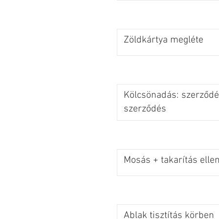
Zöldkártya megléte
Kölcsönadás: szerződés
szerződés
Mosás + takarítás elle
Ablak tisztítás körben