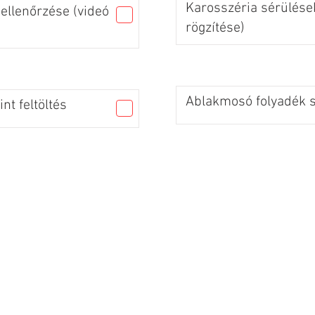
Karosszéria sérülések
ellenőrzése (videó
rögzítése)
Ablakmosó folyadék sz
nt feltöltés