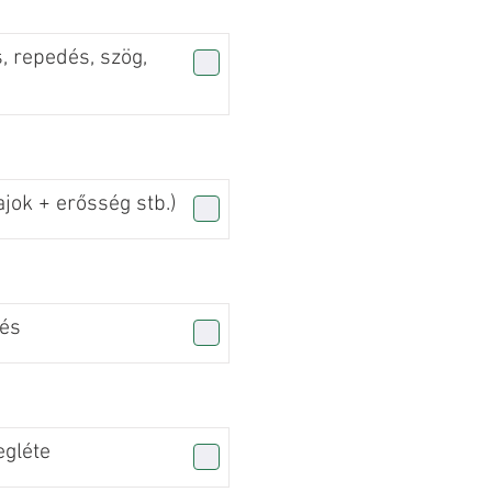
, repedés, szög,
jok + erősség stb.)
zés
gléte