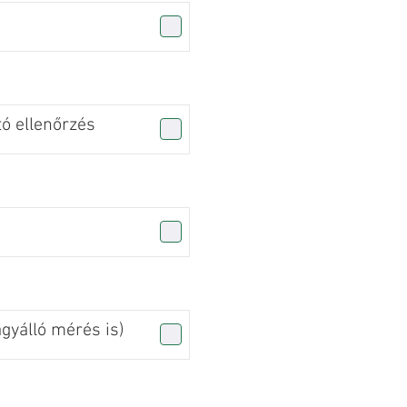
tó ellenőrzés
agyálló mérés is)