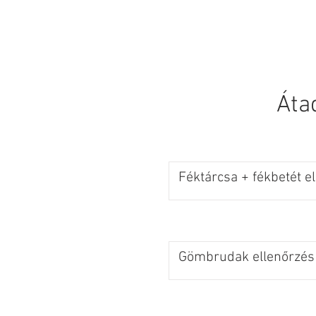
HOMEPAGE
New
Áta
Féktárcsa + fékbetét e
Gömbrudak ellenőrzés