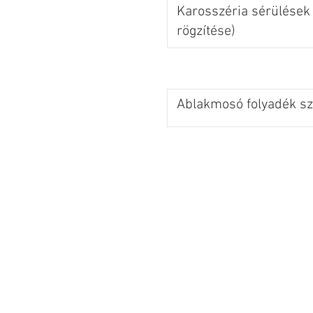
Karosszéria sérülések 
rögzítése)
Ablakmosó folyadék szi