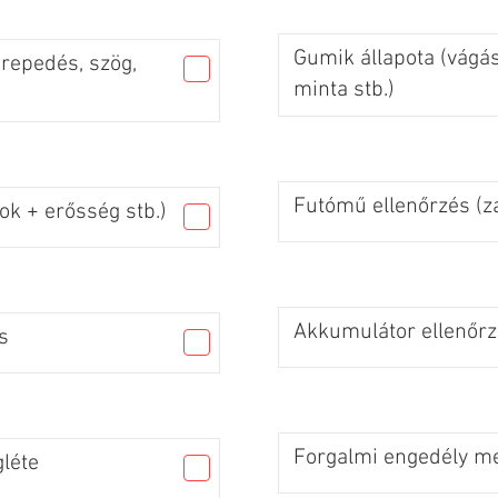
Gumik állapota (vágás
 repedés, szög,
minta stb.)
Futómű ellenőrzés (za
ok + erősség stb.)
Akkumulátor ellenőr
s
Forgalmi engedély me
léte