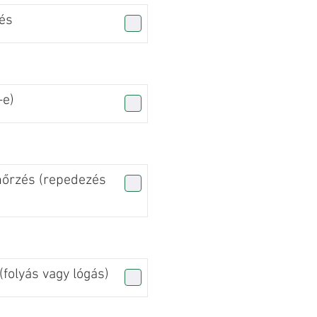
és
-e)
nőrzés (repedezés
folyás vagy lógás)