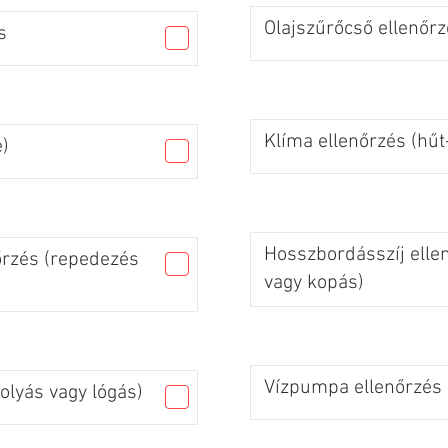
Olajszűrőcső ellenőrz
s
Klíma ellenőrzés (hűt
)
Hosszbordásszíj elle
őrzés (repedezés
vagy kopás)
Vízpumpa ellenőrzés (
olyás vagy lógás)