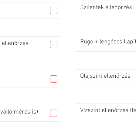
Szilentek ellenőrzés
Rugó + lengéscsillapí
 ellenőrzés
Olajszint ellenőrzés
Vízszint ellenőrzés (f
gyálló mérés is)