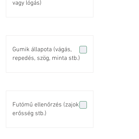
vagy lógás)
Gumik állapota (vágás,
repedés, szög, minta stb.)
Futómű ellenőrzés (zajok +
erősség stb.)