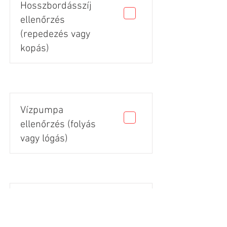
Hosszbordásszíj
ellenőrzés
(repedezés vagy
kopás)
Vízpumpa
ellenőrzés (folyás
vagy lógás)
Gumik állapota
(vágás, repedés,