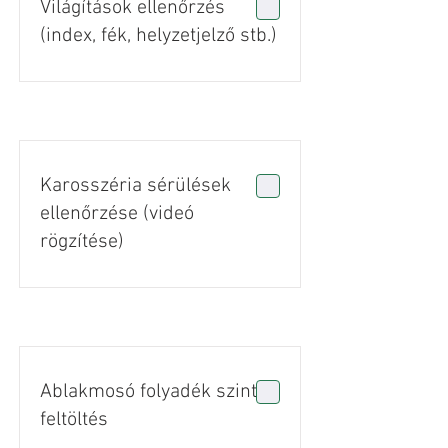
Világítások ellenőrzés
(index, fék, helyzetjelző stb.)
Karosszéria sérülések
ellenőrzése (videó
rögzítése)
Ablakmosó folyadék szint
feltöltés