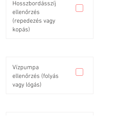
Hosszbordásszíj
ellenőrzés
(repedezés vagy
kopás)
Vízpumpa
ellenőrzés (folyás
vagy lógás)
Gumik állapota
(vágás, repedés,