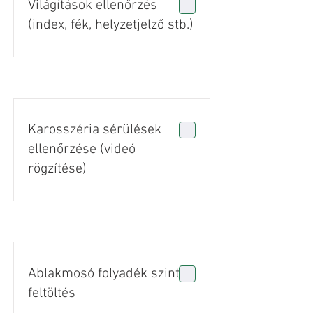
Világítások ellenőrzés
(index, fék, helyzetjelző stb.)
Karosszéria sérülések
ellenőrzése (videó
rögzítése)
Ablakmosó folyadék szint
feltöltés