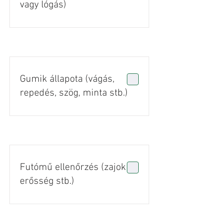
vagy lógás)
Gumik állapota (vágás,
repedés, szög, minta stb.)
Futómű ellenőrzés (zajok +
erősség stb.)