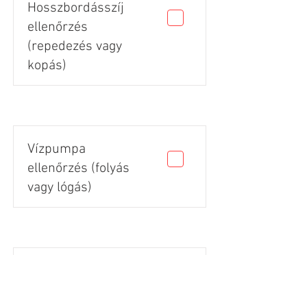
Hosszbordásszíj
ellenőrzés
(repedezés vagy
kopás)
Vízpumpa
ellenőrzés (folyás
vagy lógás)
Gumik állapota
(vágás, repedés,