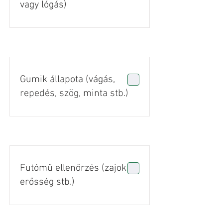
vagy lógás)
Gumik állapota (vágás,
repedés, szög, minta stb.)
Futómű ellenőrzés (zajok +
erősség stb.)