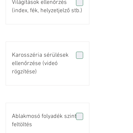
Világítások ellenőrzés
(index, fék, helyzetjelző stb.)
Karosszéria sérülések
ellenőrzése (videó
rögzítése)
Ablakmosó folyadék szint
feltöltés