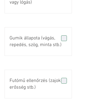
vagy lógás)
Gumik állapota (vágás,
repedés, szög, minta stb.)
Futómű ellenőrzés (zajok +
erősség stb.)