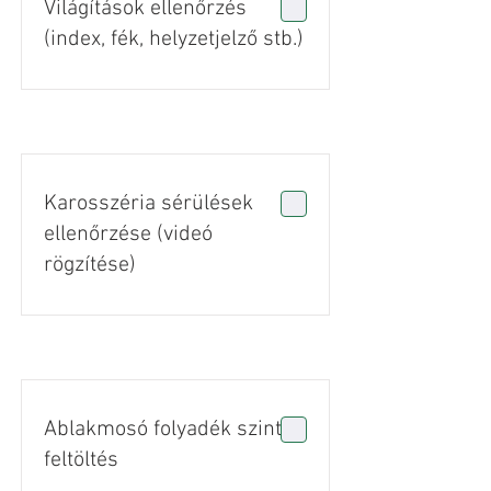
Világítások ellenőrzés
(index, fék, helyzetjelző stb.)
Karosszéria sérülések
ellenőrzése (videó
rögzítése)
Ablakmosó folyadék szint
feltöltés