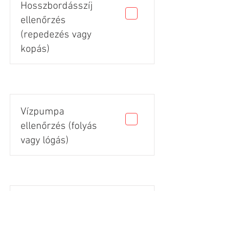
Hosszbordásszíj
ellenőrzés
(repedezés vagy
kopás)
Vízpumpa
ellenőrzés (folyás
vagy lógás)
Gumik állapota
(vágás, repedés,