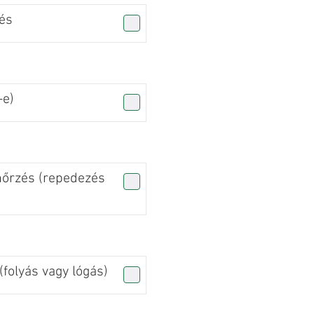
és
-e)
nőrzés (repedezés
folyás vagy lógás)