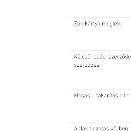
Zöldkártya megléte
Kölcsönadás: szerződés
szerződés
Mosás + takarítás elle
Ablak tisztítás körben