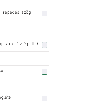
, repedés, szög,
jok + erősség stb.)
zés
gléte