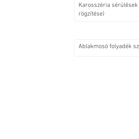
Karosszéria sérülések 
rögzítése)
Ablakmosó folyadék szi