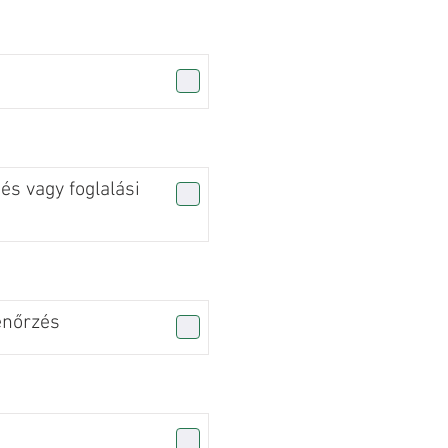
s vagy foglalási
enőrzés
n