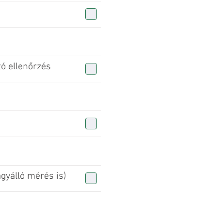
tó ellenőrzés
agyálló mérés is)