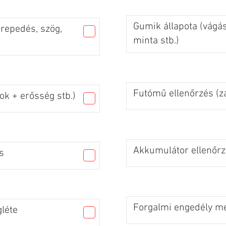
Gumik állapota (vágás
 repedés, szög,
minta stb.)
Futómű ellenőrzés (za
ok + erősség stb.)
Akkumulátor ellenőr
s
Forgalmi engedély me
léte