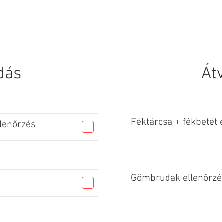
 Page
New Page
Services
Services
SERVICES
dás
Át
Féktárcsa + fékbetét 
llenőrzés
Gömbrudak ellenőrzé