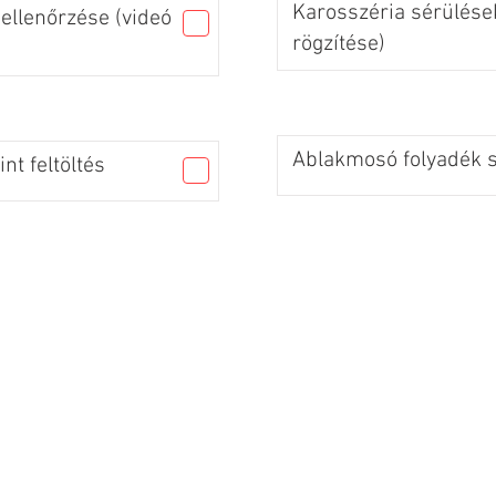
Karosszéria sérülések
ellenőrzése (videó
rögzítése)
Ablakmosó folyadék sz
nt feltöltés