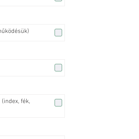
(működésük)
 (index, fék,