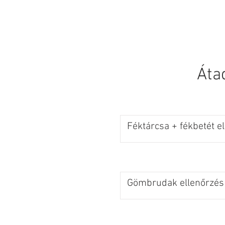
HOMEPAGE
New
Áta
Féktárcsa + fékbetét e
Gömbrudak ellenőrzés