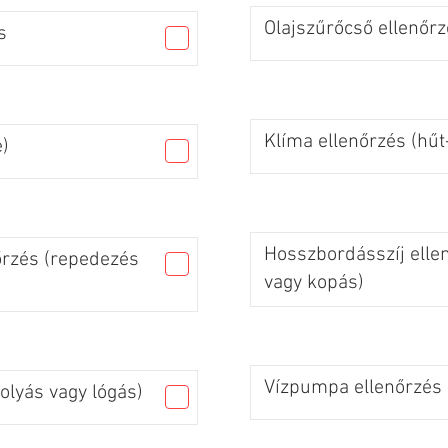
Olajszűrőcső ellenőrz
s
Klíma ellenőrzés (hűt
)
Hosszbordásszíj elle
őrzés (repedezés
vagy kopás)
Vízpumpa ellenőrzés (
olyás vagy lógás)