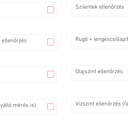
Szilentek ellenőrzés
Rugó + lengéscsillapí
 ellenőrzés
Olajszint ellenőrzés
Vízszint ellenőrzés (f
gyálló mérés is)