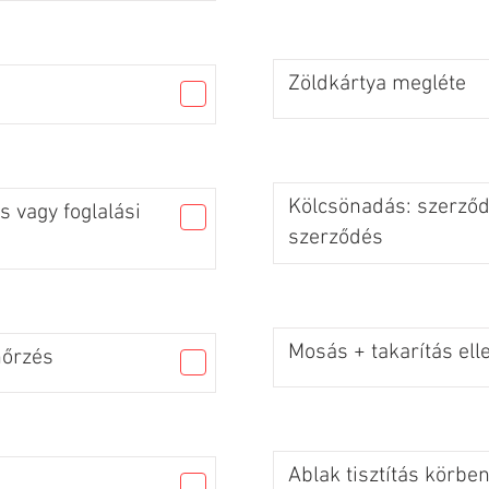
Zöldkártya megléte
Kölcsönadás: szerződé
 vagy foglalási
szerződés
Mosás + takarítás ell
nőrzés
Ablak tisztítás körbe