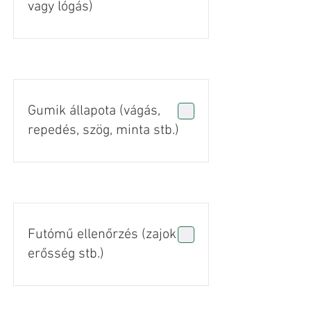
vagy lógás)
Gumik állapota (vágás,
repedés, szög, minta stb.)
Futómű ellenőrzés (zajok +
erősség stb.)