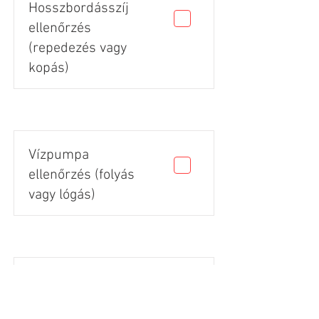
Hosszbordásszíj
ellenőrzés
(repedezés vagy
kopás)
Vízpumpa
ellenőrzés (folyás
vagy lógás)
Gumik állapota
(vágás, repedés,