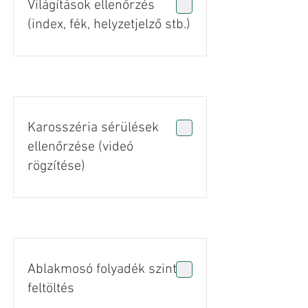
Világítások ellenőrzés
(index, fék, helyzetjelző stb.)
Karosszéria sérülések
ellenőrzése (videó
rögzítése)
Ablakmosó folyadék szint
feltöltés