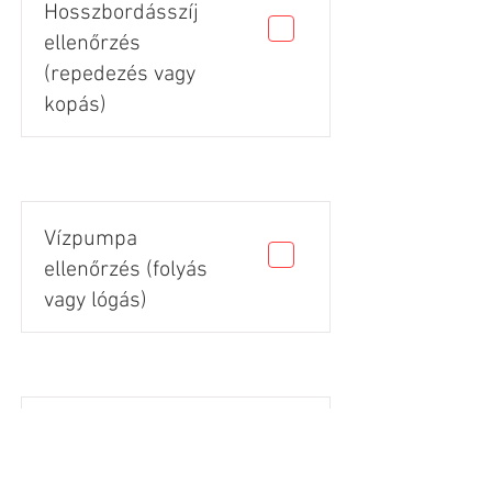
Hosszbordásszíj
ellenőrzés
(repedezés vagy
kopás)
Vízpumpa
ellenőrzés (folyás
vagy lógás)
Gumik állapota
(vágás, repedés,