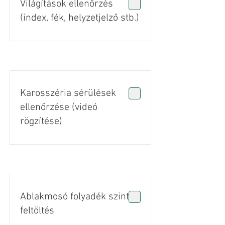
Világítások ellenőrzés
(index, fék, helyzetjelző stb.)
Karosszéria sérülések
ellenőrzése (videó
rögzítése)
Ablakmosó folyadék szint
feltöltés