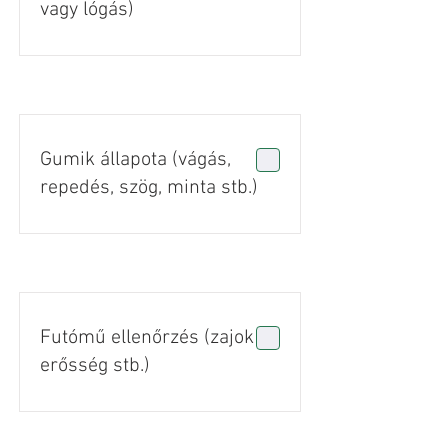
vagy lógás)
Gumik állapota (vágás,
repedés, szög, minta stb.)
Futómű ellenőrzés (zajok +
erősség stb.)