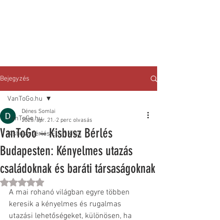
Bejegyzés
VanToGo.hu
Dénes Somlai
VanToGo.hu
2025. ápr. 21.
2 perc olvasás
VanToGo – Kisbusz Bérlés
Kisbusz bérlés EU-n kívül
Budapesten: Kényelmes utazás
családoknak és baráti társaságoknak
NaN csillagot kapott az 5-ből.
A mai rohanó világban egyre többen 
keresik a kényelmes és rugalmas 
utazási lehetőségeket, különösen, ha 