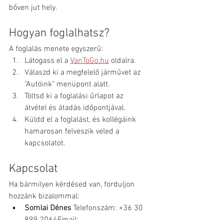
bőven jut hely.​
Hogyan foglalhatsz?
A foglalás menete egyszerű:​
Látogass el a 
VanToGo.hu
 oldalra.
Válaszd ki a megfelelő járművet az 
"Autóink" menüpont alatt.
Töltsd ki a foglalási űrlapot az 
átvétel és átadás időpontjával.
Küldd el a foglalást, és kollégáink 
hamarosan felveszik veled a 
kapcsolatot.​
Kapcsolat
Ha bármilyen kérdésed van, forduljon 
hozzánk bizalommal:​
Somlai Dénes 
Telefonszám: +36 30 