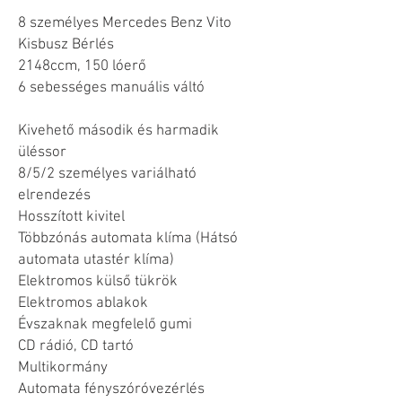
8 személyes Mercedes Benz Vito
Kisbusz Bérlés
2148ccm, 150 lóerő
6 sebességes manuális váltó
Kivehető második és harmadik
üléssor
8/5/2 személyes variálható
elrendezés
Hosszított kivitel
Többzónás automata klíma (Hátsó
automata utastér klíma)
Elektromos külső tükrök
Elektromos ablakok
Évszaknak megfelelő gumi
CD rádió, CD tartó
Multikormány
Automata fényszóróvezérlés