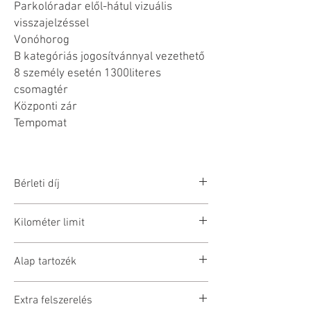
Parkolóradar elől-hátul vizuális
visszajelzéssel
Vonóhorog
B kategóriás jogosítvánnyal vezethető
8 személy esetén 1300literes
csomagtér
Központi zár
Tempomat
Bérleti díj
Árkalkuláció a lap alján. Az árak bruttó
Kilométer limit
értendők.
250km/nap
Kaució: 200.000Ft
Alap tartozék
Túlfutás esetén 90Ft/km
Elsősegélydoboz
Extra felszerelés
Elakadásjelző háromszög