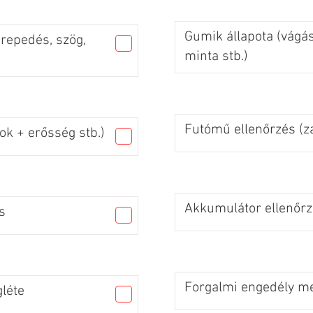
Gumik állapota (vágás
 repedés, szög,
minta stb.)
Futómű ellenőrzés (za
ok + erősség stb.)
Akkumulátor ellenőr
s
Forgalmi engedély me
léte