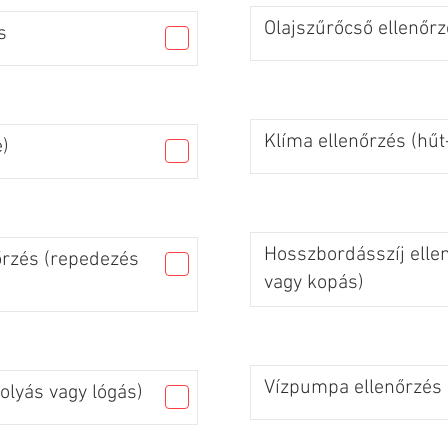
Olajszűrőcső ellenőrz
s
Klíma ellenőrzés (hűt
)
Hosszbordásszíj elle
őrzés (repedezés
vagy kopás)
Vízpumpa ellenőrzés (
olyás vagy lógás)