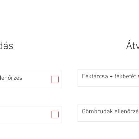
SZOLGÁLTATÁSOK
KAPCSOLAT
dás
Át
Féktárcsa + fékbetét 
llenőrzés
Gömbrudak ellenőrzé