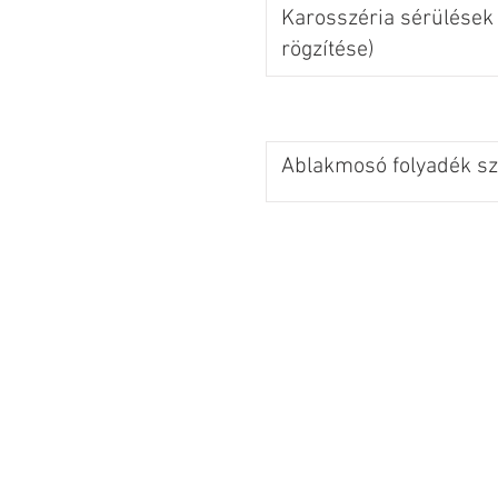
Karosszéria sérülések 
rögzítése)
Ablakmosó folyadék szi