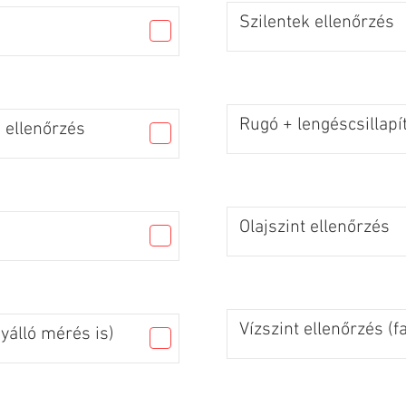
Szilentek ellenőrzés
Rugó + lengéscsillapí
 ellenőrzés
Olajszint ellenőrzés
Vízszint ellenőrzés (f
gyálló mérés is)