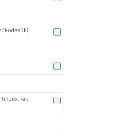
(működésük)
 (index, fék,