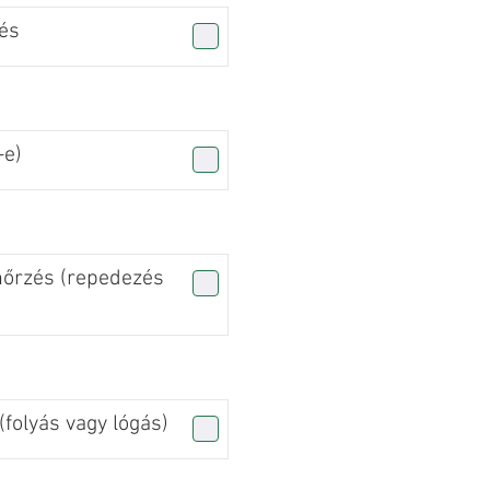
és
-e)
nőrzés (repedezés
folyás vagy lógás)