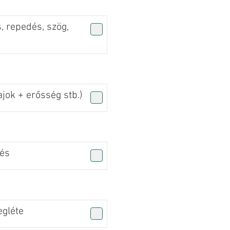
, repedés, szög,
jok + erősség stb.)
zés
gléte