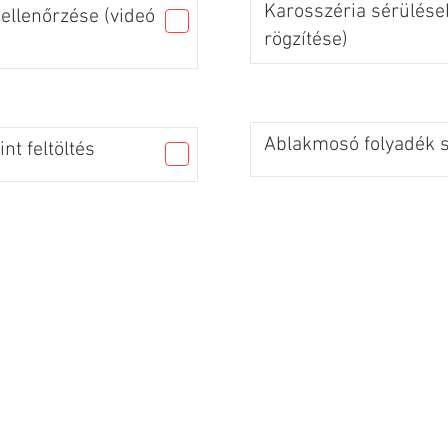
Karosszéria sérülések
ellenőrzése (videó
rögzítése)
Ablakmosó folyadék sz
nt feltöltés