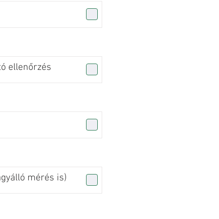
tó ellenőrzés
agyálló mérés is)