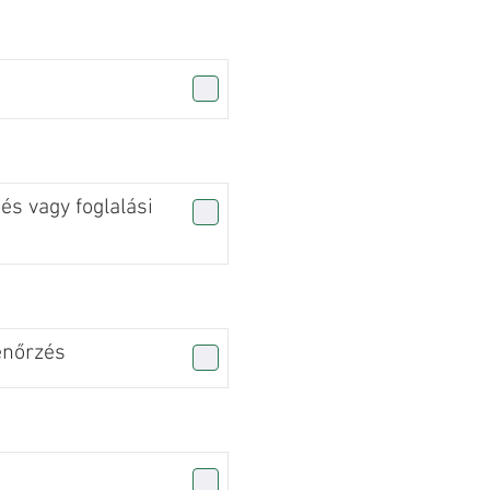
s vagy foglalási
enőrzés
n