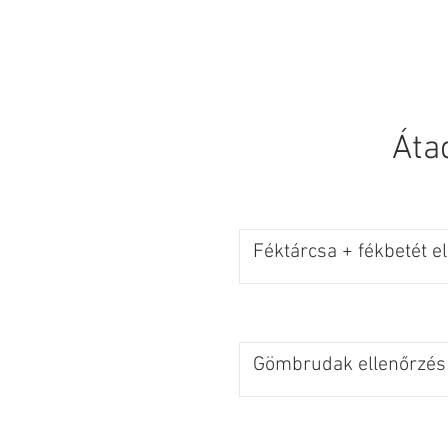
KEZDŐLAP
Áta
Féktárcsa + fékbetét e
Gömbrudak ellenőrzés