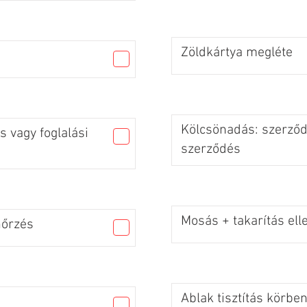
Zöldkártya megléte
Kölcsönadás: szerződé
 vagy foglalási
szerződés
Mosás + takarítás ell
nőrzés
Ablak tisztítás körbe