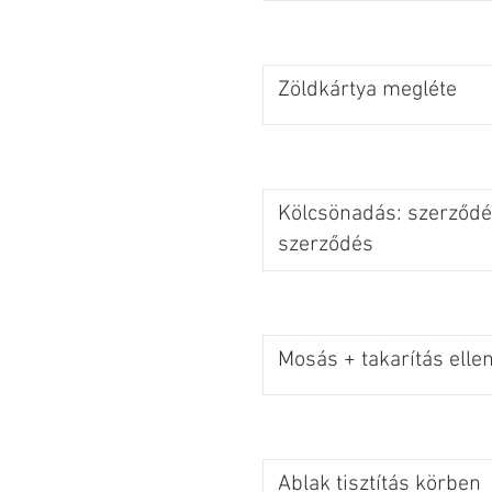
Zöldkártya megléte
Kölcsönadás: szerződés
szerződés
Mosás + takarítás elle
Ablak tisztítás körben