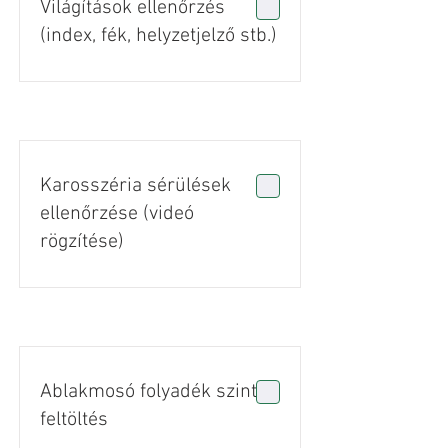
Világítások ellenőrzés
(index, fék, helyzetjelző stb.)
Karosszéria sérülések
ellenőrzése (videó
rögzítése)
Ablakmosó folyadék szint
feltöltés