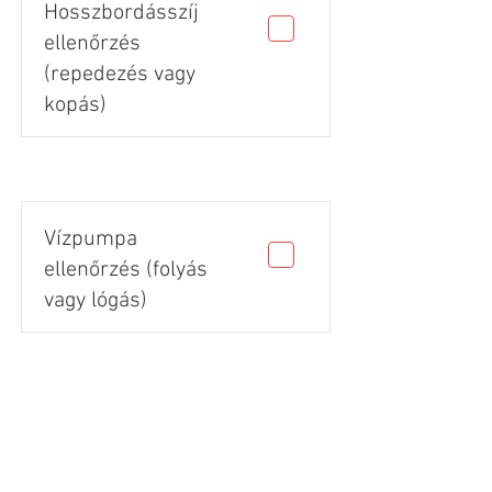
Hosszbordásszíj
ellenőrzés
(repedezés vagy
kopás)
Vízpumpa
ellenőrzés (folyás
vagy lógás)
Gumik állapota
(vágás, repedés,