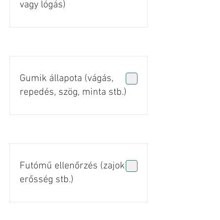
vagy lógás)
Gumik állapota (vágás,
repedés, szög, minta stb.)
Futómű ellenőrzés (zajok +
erősség stb.)