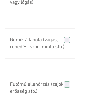
vagy lógás)
Gumik állapota (vágás,
repedés, szög, minta stb.)
Futómű ellenőrzés (zajok +
erősség stb.)