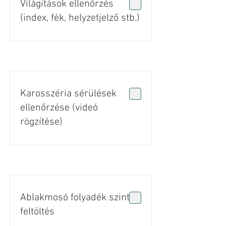
Világítások ellenőrzés
(index, fék, helyzetjelző stb.)
Karosszéria sérülések
ellenőrzése (videó
rögzítése)
Ablakmosó folyadék szint
feltöltés