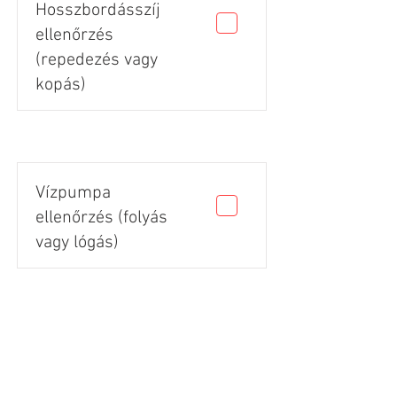
Hosszbordásszíj
ellenőrzés
(repedezés vagy
kopás)
Vízpumpa
ellenőrzés (folyás
vagy lógás)
Gumik állapota
(vágás, repedés,