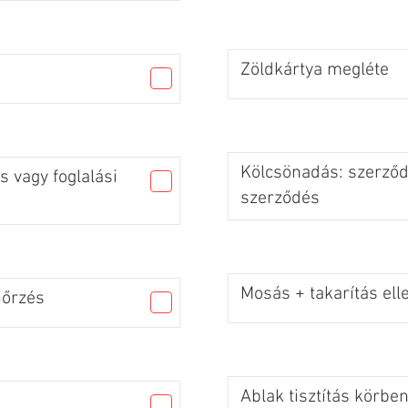
Zöldkártya megléte
Kölcsönadás: szerződé
 vagy foglalási
szerződés
Mosás + takarítás ell
nőrzés
Ablak tisztítás körbe