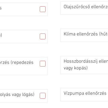
Olajszűrőcső ellenőrz
s
Klíma ellenőrzés (hűt
)
Hosszbordásszíj elle
őrzés (repedezés
vagy kopás)
Vízpumpa ellenőrzés (
olyás vagy lógás)