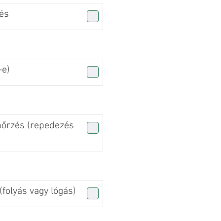
és
-e)
nőrzés (repedezés
folyás vagy lógás)