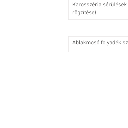
Karosszéria sérülések 
rögzítése)
Ablakmosó folyadék szi