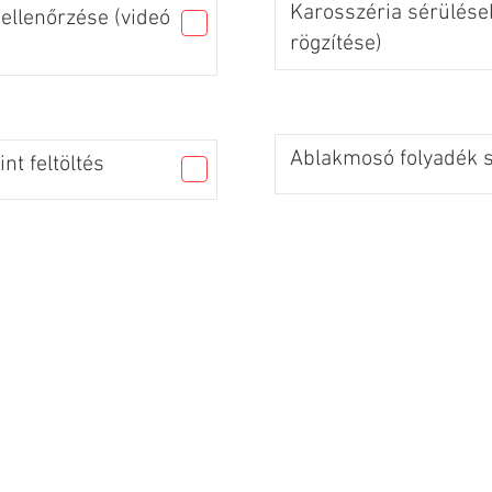
Karosszéria sérülések
ellenőrzése (videó
rögzítése)
Ablakmosó folyadék sz
nt feltöltés