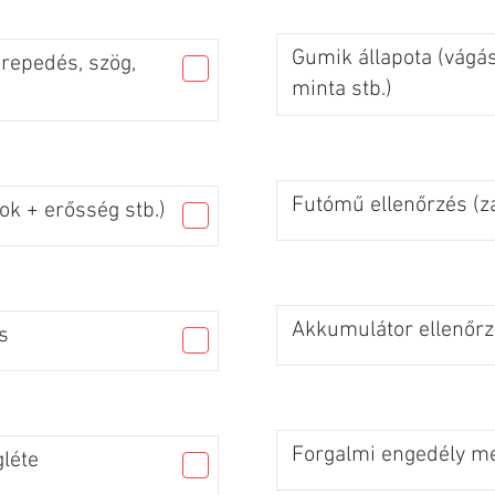
Gumik állapota (vágás
 repedés, szög,
minta stb.)
Futómű ellenőrzés (za
ok + erősség stb.)
Akkumulátor ellenőr
s
Forgalmi engedély me
léte