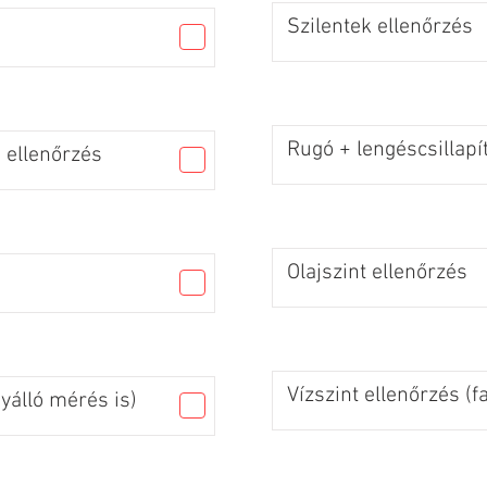
Szilentek ellenőrzés
Rugó + lengéscsillapí
 ellenőrzés
Olajszint ellenőrzés
Vízszint ellenőrzés (f
gyálló mérés is)