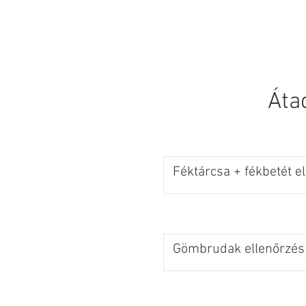
KEZDŐLAP
Áta
Féktárcsa + fékbetét e
Gömbrudak ellenőrzés