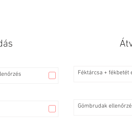
SZOLGÁLTATÁSOK
KAPCSOLAT
dás
Át
Féktárcsa + fékbetét 
llenőrzés
Gömbrudak ellenőrzé