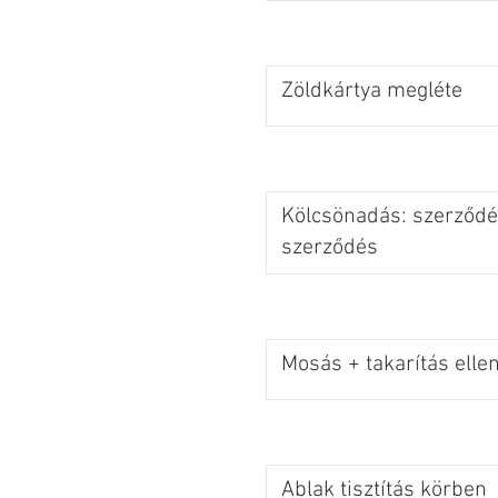
Zöldkártya megléte
Kölcsönadás: szerződés
szerződés
Mosás + takarítás elle
Ablak tisztítás körben