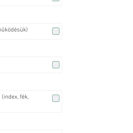
(működésük)
 (index, fék,