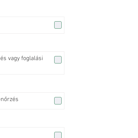
s vagy foglalási
enőrzés
n