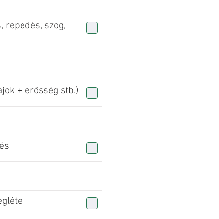
, repedés, szög,
jok + erősség stb.)
zés
gléte