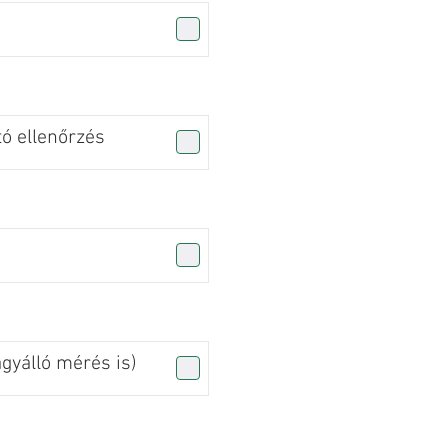
tó ellenőrzés
agyálló mérés is)