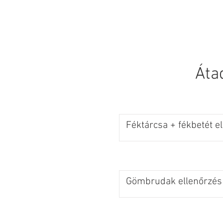
KEZDŐLAP
Áta
Féktárcsa + fékbetét e
Gömbrudak ellenőrzés