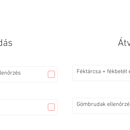
SZOLGÁLTATÁSOK
KAPCSOLAT
dás
Át
Féktárcsa + fékbetét 
llenőrzés
Gömbrudak ellenőrzé