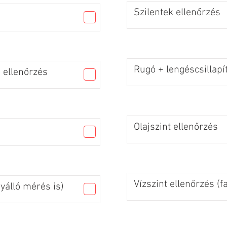
Szilentek ellenőrzés
Rugó + lengéscsillapí
 ellenőrzés
Olajszint ellenőrzés
Vízszint ellenőrzés (f
gyálló mérés is)