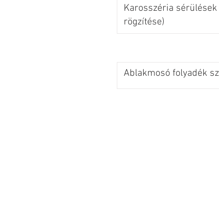
Karosszéria sérülések 
rögzítése)
Ablakmosó folyadék szi