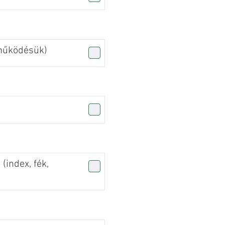
(működésük)
 (index, fék,