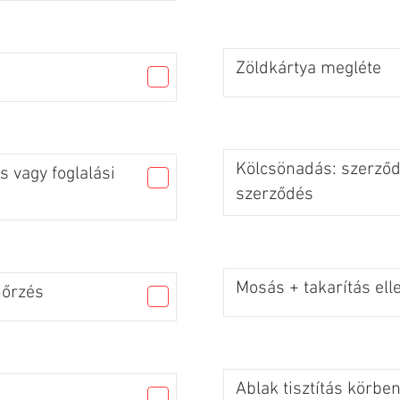
Zöldkártya megléte
Kölcsönadás: szerződé
 vagy foglalási
szerződés
Mosás + takarítás ell
nőrzés
Ablak tisztítás körbe