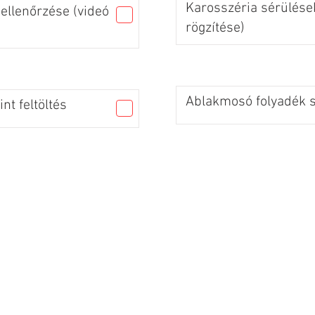
Karosszéria sérülések
ellenőrzése (videó
rögzítése)
Ablakmosó folyadék sz
nt feltöltés