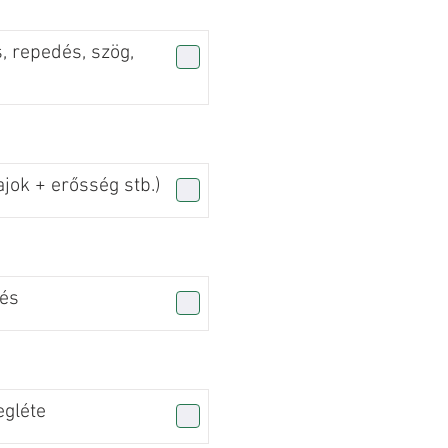
, repedés, szög,
jok + erősség stb.)
zés
gléte