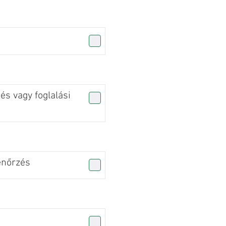
s vagy foglalási
enőrzés
n