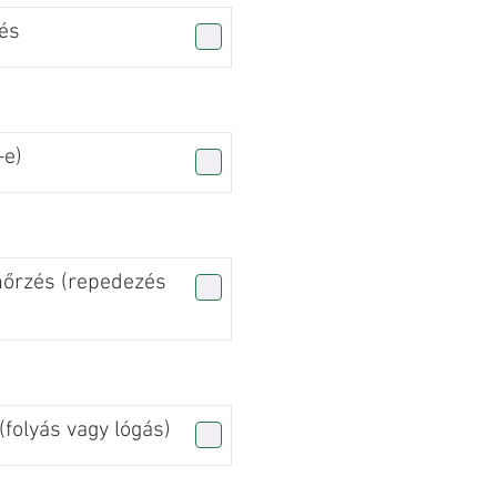
és
-e)
nőrzés (repedezés
folyás vagy lógás)