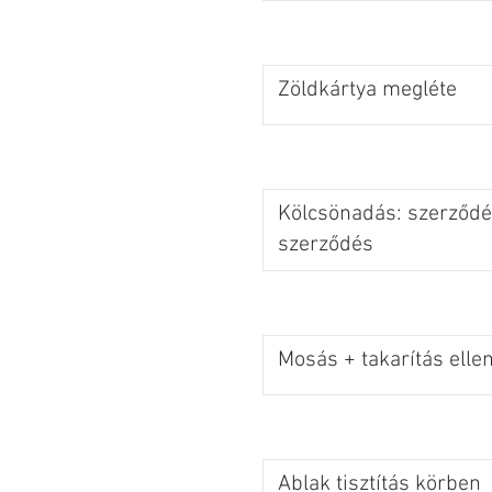
Zöldkártya megléte
Kölcsönadás: szerződés
szerződés
Mosás + takarítás elle
Ablak tisztítás körben