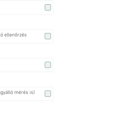
tó ellenőrzés
agyálló mérés is)