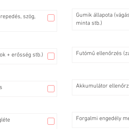
Gumik állapota (vágás
 repedés, szög,
minta stb.)
Futómű ellenőrzés (za
ok + erősség stb.)
Akkumulátor ellenőr
s
Forgalmi engedély me
léte