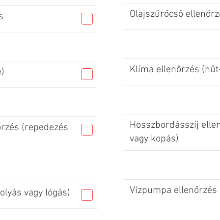
Olajszűrőcső ellenőrz
s
Klíma ellenőrzés (hűt
)
Hosszbordásszíj elle
őrzés (repedezés
vagy kopás)
Vízpumpa ellenőrzés (
olyás vagy lógás)