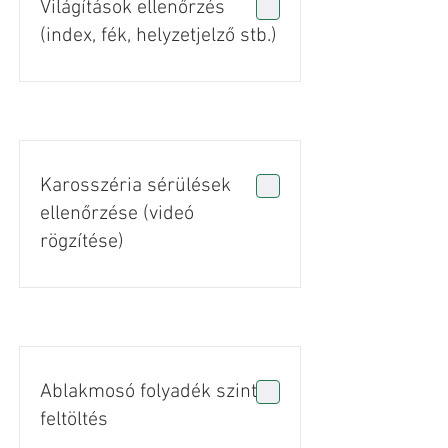
Világítások ellenőrzés
(index, fék, helyzetjelző stb.)
Karosszéria sérülések
ellenőrzése (videó
rögzítése)
Ablakmosó folyadék szint
feltöltés