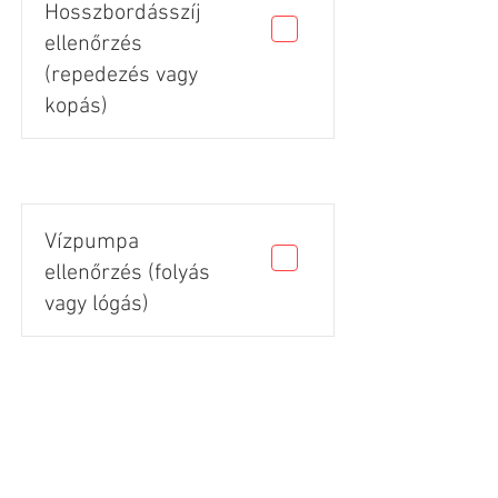
Hosszbordásszíj
ellenőrzés
(repedezés vagy
kopás)
Vízpumpa
ellenőrzés (folyás
vagy lógás)
Gumik állapota
(vágás, repedés,