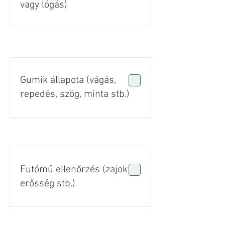
vagy lógás)
Gumik állapota (vágás,
repedés, szög, minta stb.)
Futómű ellenőrzés (zajok +
erősség stb.)