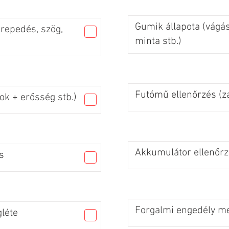
Gumik állapota (vágás
 repedés, szög,
minta stb.)
Futómű ellenőrzés (za
ok + erősség stb.)
Akkumulátor ellenőr
s
Forgalmi engedély me
léte