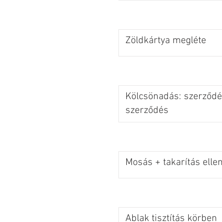
Zöldkártya megléte
Kölcsönadás: szerződés
szerződés
Mosás + takarítás elle
Ablak tisztítás körben