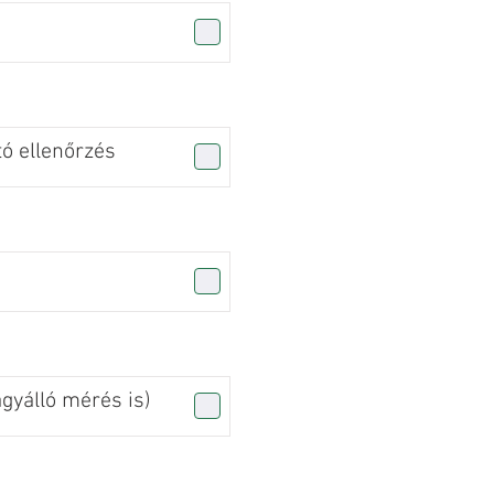
tó ellenőrzés
agyálló mérés is)