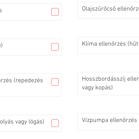
Olajszűrőcső ellenőrz
s
Klíma ellenőrzés (hűt
)
Hosszbordásszíj elle
őrzés (repedezés
vagy kopás)
Vízpumpa ellenőrzés (
olyás vagy lógás)