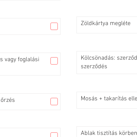
Zöldkártya megléte
Kölcsönadás: szerződé
 vagy foglalási
szerződés
Mosás + takarítás ell
nőrzés
Ablak tisztítás körbe