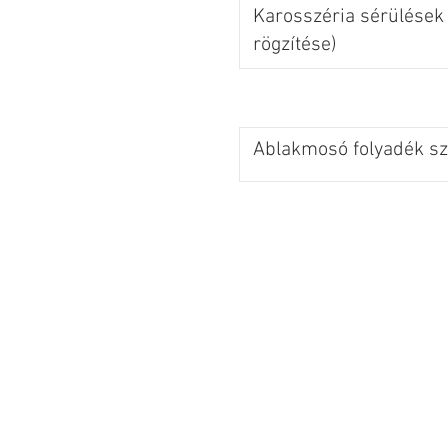
Karosszéria sérülések 
rögzítése)
Ablakmosó folyadék szi