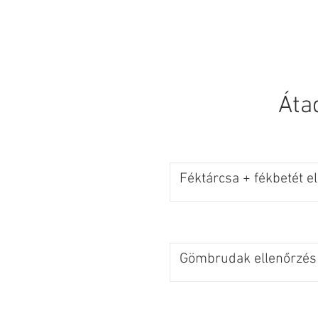
KEZDŐLAP
Áta
Féktárcsa + fékbetét e
Gömbrudak ellenőrzés