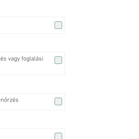
s vagy foglalási
enőrzés
n