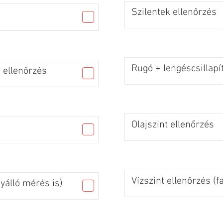
Szilentek ellenőrzés
Rugó + lengéscsillapí
 ellenőrzés
Olajszint ellenőrzés
Vízszint ellenőrzés (f
gyálló mérés is)