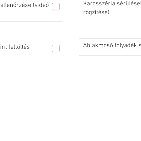
Karosszéria sérülések
ellenőrzése (videó
rögzítése)
Ablakmosó folyadék sz
nt feltöltés