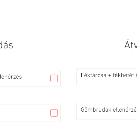
SZOLGÁLTATÁSOK
KAPCSOLAT
dás
Át
Féktárcsa + fékbetét 
llenőrzés
Gömbrudak ellenőrzé