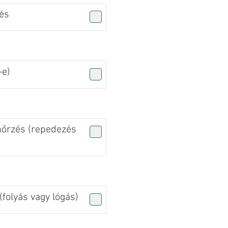
és
-e)
nőrzés (repedezés
folyás vagy lógás)