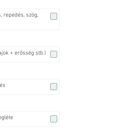
, repedés, szög,
jok + erősség stb.)
zés
gléte