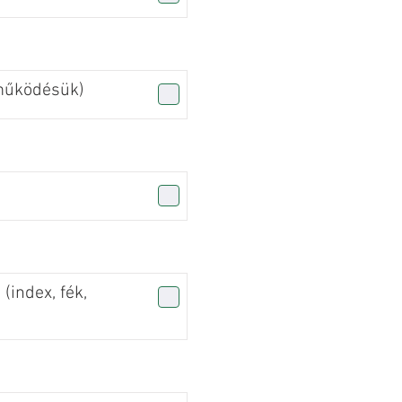
(működésük)
 (index, fék,