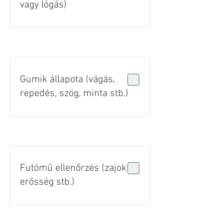
vagy lógás)
Gumik állapota (vágás,
repedés, szög, minta stb.)
Futómű ellenőrzés (zajok +
erősség stb.)