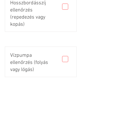
Hosszbordásszíj
ellenőrzés
(repedezés vagy
kopás)
Vízpumpa
ellenőrzés (folyás
vagy lógás)
Gumik állapota
(vágás, repedés,