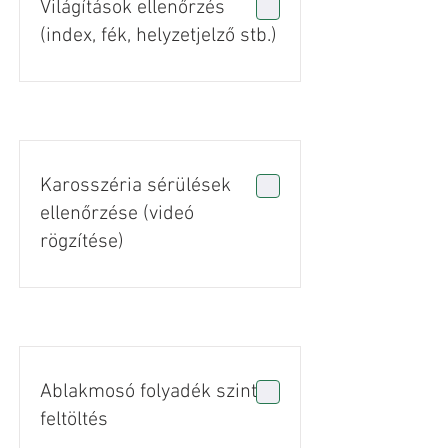
Világítások ellenőrzés
(index, fék, helyzetjelző stb.)
Karosszéria sérülések
ellenőrzése (videó
rögzítése)
Ablakmosó folyadék szint
feltöltés